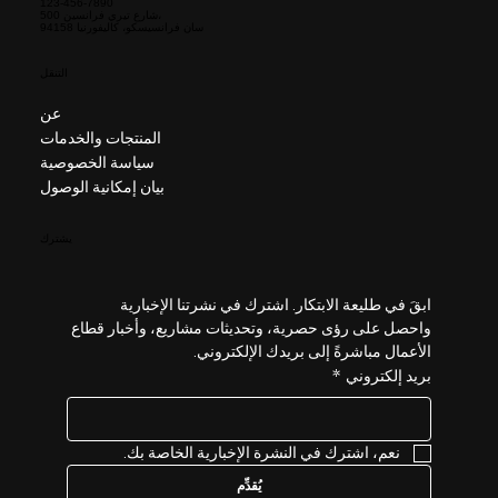
123-456-7890
500 شارع تيري فرانسين،
سان فرانسيسكو، كاليفورنيا 94158
التنقل
عن
المنتجات والخدمات
سياسة الخصوصية
بيان إمكانية الوصول
يشترك
ابقَ في طليعة الابتكار. اشترك في نشرتنا الإخبارية 
واحصل على رؤى حصرية، وتحديثات مشاريع، وأخبار قطاع 
الأعمال مباشرةً إلى بريدك الإلكتروني.
بريد إلكتروني
*
نعم، اشترك في النشرة الإخبارية الخاصة بك.
يُقدِّم