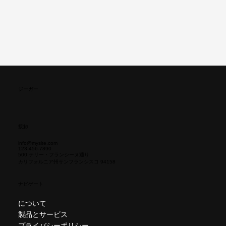
ジーガー
接触
info@mysite.com
123-456-7890
500 テリー・フランシーヌ通り
カリフォルニア州サンフランシスコ 94158
ナビゲート
について
製品とサービス
プライバシーポリシー