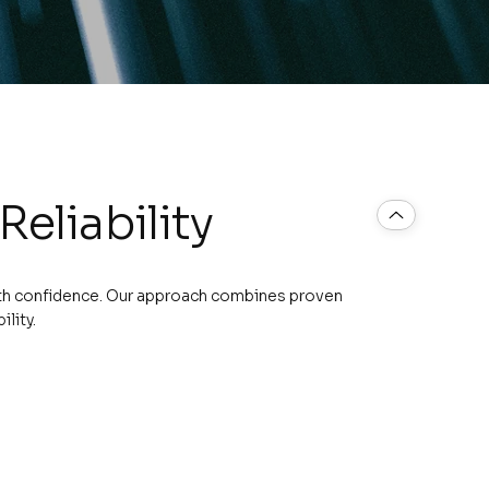
Reliability
with confidence. Our approach combines proven
lity.