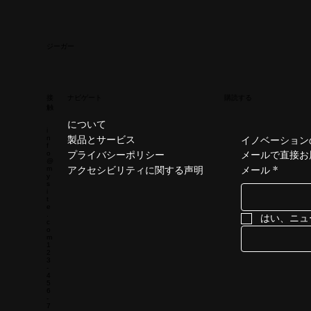
ジーガー
接
ナビゲート
購読する
触
について
i
製品とサービス
n
イノベーション
f
プライバシーポリシー
メールで直接お
o
@
アクセシビリティに関する声明
メール
*
m
y
s
i
t
e
.
はい、ニュ
c
o
m
1
2
3
-
4
5
6
-
7