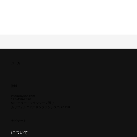
ジーガー
接触
info@mysite.com
123-456-7890
500 テリー・フランシーヌ通り
カリフォルニア州サンフランシスコ 94158
ナビゲート
について